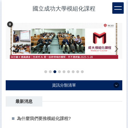
跳
國立成功大學模組化課程
到
主
要
內
容
區
資訊分類清單
資訊分類清單
最新消息
註冊、選課、簽到
為什麼我們要推模組化課程?
目前可選課程