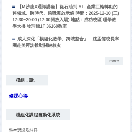
模組，話。
【M沙龍X通識講座】從石油到 AI - 產業巨輪轉動的
聯絡我們
跨領域、跨時代、跨職涯啟示錄 時間：2025-12-10 (三)
17:30~20:00 (17:00開放入場) 地點：成功校區 理學教
成大週邊住宿資訊
學大樓 物理館1F 36169教室
常見問題
成大深化「模組化教學、跨域整合」 沈孟儒校長率
團赴美拜訪推動關鍵校友
more
模組，話。
修課心得
模組化課程自動化系統
學生選課及註冊