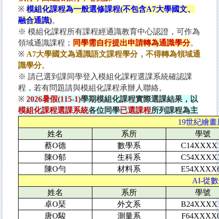
※
模組化課程為一般選修課程(不包含A7大學國文、
融合通識)
。
※ 模組化課程所有課程經通識教育中心認證，可作為
領域通識課程；
同學需自行提出申請轉為通識學分
。
※
A7大學國文為通識語文課程學分，不得轉為領域通
識學分
。
※ 請已選到課同學登入模組化課程選課系統確認課
程，若有問題請與模組化課程承辦人聯絡。
※
2026暑假(115-1)
學期模組化課程實際選課結果，以
模組化課程選課系統
各位同學
已選課程
所列課程為主
19
世紀繪畫風
姓名
系所
學號
蔡O德
數學系
C14XXXX
陳O郁
生科系
C54XXXX
陳O勻
材料系
E54XXXX
AI-
從數
姓名
系所
學號
卓O琹
外文系
B24XXXX
唐O駿
測量系
F64XXXX