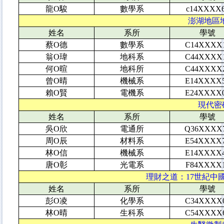
龍O駿
數學系
c14XXXX
澎湖地區地
姓名
系所
學號
蔡O德
數學系
C14XXXX
翁O瑋
地科系
C44XXXX
何O暄
地科所
C44XXXX
曾O晴
機械系
E14XXXX
賴O賢
電機系
E24XXXX
現代密碼
姓名
系所
學號
吳O欣
電通所
Q36XXXX
周O辰
材料系
E54XXXX
林O信
機械系
E14XXXX
唐O彰
光電系
F84XXXX
理財之道：17世紀中國
姓名
系所
學號
彭O凌
化學系
C34XXXX
林O晴
生科系
C54XXXX