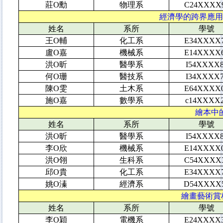
莊O勳
物理系
C24XXXX
經濟學的跨界應用：
姓名
系所
學號
王O輔
化工系
E34XXXX
盧O嘉
機械系
E14XXXX
洪O昕
醫學系
I54XXXX
何O珊
醫技系
I34XXXX
陳O雯
土木系
E64XXXX
施O嘉
數學系
c14XXXX
繪本中的
姓名
系所
學號
洪O昕
醫學系
I54XXXX
李O欣
機械系
E14XXXX
洪O翎
生科系
C54XXXX
邱O貴
化工系
E34XXXX
姚O溱
經濟系
D54XXXX
繪畫藝術賞析
姓名
系所
學號
李O穎
電機系
E24XXXX