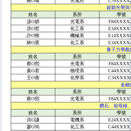
羅O瑜
光電所
L76XXXX
超穎光學與半
姓名
系所
學號
汲O妍
光電系
F84XXXX
洪O哲
化工系
E34XXXX
許O惟
機械系
E14XXXX
林O憲
化工系
E34XXXX
量子力學觀點
姓名
系所
學號
蔡O熙
光電系
F84XXXX
葉O君
物理系
C44XXXX
王O善
化學系
C34XXXX
金融數
姓名
系所
學號
蔡O熙
光電系
F84XXXX
鑽石、祖母綠、水
姓名
系所
學號
洪O謙
電機系
E24XXXX
廖O筠
化工系
C44XXXX