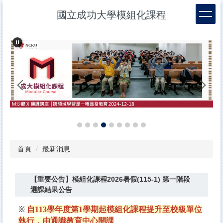
跳
國立成功大學模組化課程
到
主
要
內
容
區
首頁
最新消息
【重要公告】模組化課程2026暑假(115-1) 第一階段
選課結果公告
※
自113學年度第1學期起模組化課程提升至校級單位
執行，由通識教育中心開課