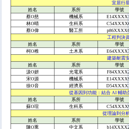
宜居行星
姓名
系所
學號
蔡O慈
機械系
E14XXXX
林O晴
生科系
C54XXXX
蔡O偉
醫工所
p86XXXX
工程判決資料
姓名
系所
學號
柯O稚
土木系
E64XXXX
建築耐震安全
姓名
系所
學號
汲O妍
光電系
F84XXXX
宋O源
機械系
E14XXXX
徐O音
經濟系
D54XXXX
從基因到功能：結合 AI 輔助
姓名
系所
學號
蘇O瑄
生科系
C54XXXX
從理論到分析談
姓名
系所
學號
陳O熏
中文系
b14XXXX