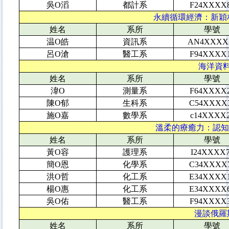
吳O滔
都計系
F24XXXX
永續循環經濟：新穎材
姓名
系所
學號
温O皓
資訊系
AN4XXXX
呂O滄
醫工系
F94XXXX
海洋資料
姓名
系所
學號
湋O
測量系
F64XXXX
陳O郁
生科系
C54XXXX
施O嘉
數學系
c14XXXX
溫柔的療癒力：認知為
姓名
系所
學號
黃O容
護理系
I24XXXX
簡O恩
化學系
C34XXXX
洪O哲
化工系
E34XXXX
楊O惠
化工系
E34XXXX
吳O佑
醫工系
F94XXXX
漫談俄羅斯
姓名
系所
學號