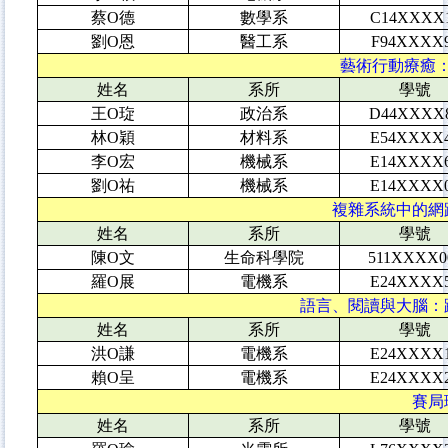
蔡O德
數學系
C14XXXX
劉O恩
醫工系
F94XXXX
藝術行動療癒：以
姓名
系所
學號
王O琁
政治系
D44XXXX
林O穎
材料系
E54XXXX
李O宏
機械系
E14XXXX
劉O祐
機械系
E14XXXX
複雜系統中的網路
姓名
系所
學號
陳O文
生命科學院
511XXXX0
羅O展
電機系
E24XXXX
語言、閱讀與大腦：跨
姓名
系所
學號
洪O謙
電機系
E24XXXX
賴O呈
電機系
E24XXXX
賽局理
姓名
系所
學號