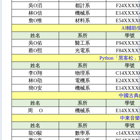
吳O滔
都計系
F24XXXX
林O信
機械系
E14XXXX
詹O惟
材料系
E54XXXX
AI
輔助生
姓名
系所
學號
吳O佑
醫工系
F94XXXX
蔡O熙
光電系
F84XXXX
Python
「黑客松」實
姓名
系所
學號
李O翔
物理系
C14XXXX
林O劭
電機系
E24XXXX
簡O安
機械系
E14XXXX
中國古典白
姓名
系所
學號
周 O
機械系
E14XXXX
中東音樂導
姓名
系所
學號
龍O駿
數學系
c14XXXX