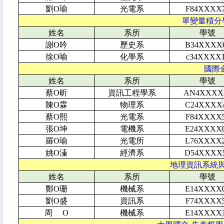
劉O瑜
光電系
F84XXXX
單變量積分學
姓名
系所
學號
謝O吟
歷史系
B34XXXX
徐O喻
化學系
c34XXXX
國際金
姓名
系所
學號
蔡O昕
資訊工程學系
AN4XXXX
陳O霖
物理系
C24XXXX
蔡O熙
光電系
F84XXXX
張O坤
電機系
E24XXXX
羅O瑜
光電所
L76XXXX
姚O溱
經濟系
D54XXXX
地理資訊系統與人
姓名
系所
學號
鄭O珊
機械系
E14XXXX
劉O盛
資訊系
F74XXXX
周 O
機械系
E14XXXX