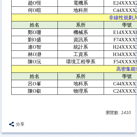
趙O恆
電機系
E24XXXX
何O暄
地科所
C44XXXX
非線性規劃入門
姓名
系所
學號
鄭O珊
機械系
E14XXXX
劉O盛
資訊系
F74XXXX
連O智
統計系
H24XXXX
林O瀞
工資系
H34XXXX
陳O沅
環境工程學系
F54XXXX
高密集能量
姓名
系所
學號
呂O峯
地科系
C44XXXX
陳O叡
物理系
C24XXXX
瀏覽數:
1410
分享