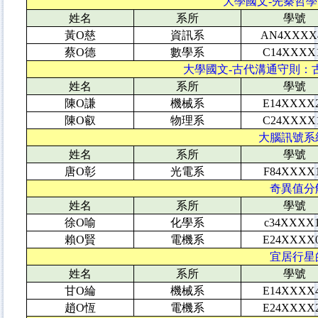
大學國文-先秦哲學的
姓名
系所
學號
黃O慈
資訊系
AN4XXXX
蔡O德
數學系
C14XXXX
大學國文-古代溝通守則：古
姓名
系所
學號
陳O謙
機械系
E14XXXX
陳O叡
物理系
C24XXXX
大腦訊號系統
姓名
系所
學號
唐O彰
光電系
F84XXXX
奇異值分解
姓名
系所
學號
徐O喻
化學系
c34XXXX
賴O賢
電機系
E24XXXX
宜居行星的
姓名
系所
學號
甘O綸
機械系
E14XXXX
趙O恆
電機系
E24XXXX