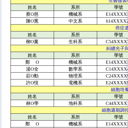
生醫微製程
姓名
系所
學號
蔡O慈
機械系
E14XXXX
陳O熏
中文系
b14XXXX
癌症遺
姓名
系所
學號
柳O薰
生科系
C54XXXX
糾纏光子與光
姓名
系所
學號
鄭 O
機械系
E14XXXX
湯O全
數學系
C14XXXX
莊O勳
物理系
C24XXXX
許O恆
電機系
E24XXXX
細胞培養
姓名
系所
學號
林O學
地科系
C44XXXX
細胞週期調控與
姓名
系所
學號
鄭 O
機械系
E14XXXX