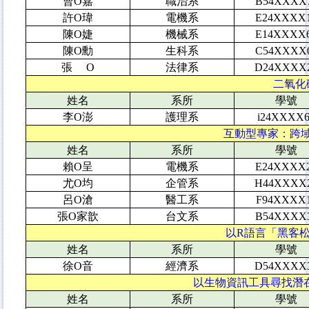
曹O嘉
職治系
B54XXXX
許O瑋
電機系
E24XXXX
陳O婕
機械系
E14XXXX
陳O勳
生科系
C54XXXX
張 O
法律系
D24XXXX
二氧化碳
姓名
系所
學號
李O澎
護理系
i24XXXX6
互動型專家：跨域協
姓名
系所
學號
賴O呈
電機系
E24XXXX
尤O均
企管系
H44XXXX
呂O滄
醫工系
F94XXXX
張O家歆
台文系
B54XXXX
以R語言「黑客松」
姓名
系所
學號
徐O音
經濟系
D54XXXX
以生物資訊工具尋找潛在功能
姓名
系所
學號