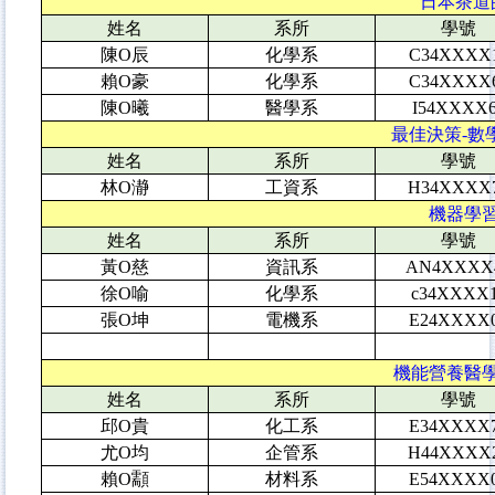
日本茶道的
姓名
系所
學號
陳O辰
化學系
C34XXXX
賴O豪
化學系
C34XXXX
陳O曦
醫學系
I54XXXX
最佳決策-數學
姓名
系所
學號
林O瀞
工資系
H34XXXX
機器學習
姓名
系所
學號
黃O慈
資訊系
AN4XXXX
徐O喻
化學系
c34XXXX
張O坤
電機系
E24XXXX
機能營養醫學與
姓名
系所
學號
邱O貴
化工系
E34XXXX
尤O均
企管系
H44XXXX
賴O顬
材料系
E54XXXX