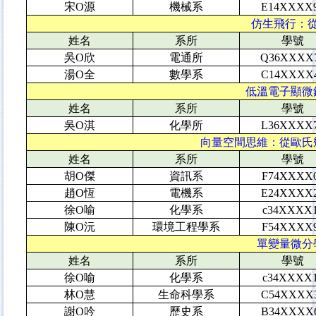
宋O源
機械系
E14XXXX
仿生飛行：從自
姓名
系所
學號
吳O欣
電通所
Q36XXXX
湯O全
數學系
C14XXXX
低溫電子顯微鏡
姓名
系所
學號
吳O淇
化學所
L36XXXX
向量空間思維：從歐氏幾
姓名
系所
學號
胡O傑
資訊系
F74XXXX
趙O恆
電機系
E24XXXX
徐O喻
化學系
c34XXXX
陳O沅
環境工程學系
F54XXXX
單變量微分學
姓名
系所
學號
徐O喻
化學系
c34XXXX
林O慧
生命科學系
C54XXXX
謝O吟
歷史系
B34XXXX