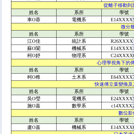
從離子移動到思考
姓名
系所
學號
車O蓉
電機系
E14XXXX
微分幾
姓名
系所
學號
江O佳
統計系
R26XXXX
蘇O闈
機械系
E14XXXX
柯O妤
物理系
C24XXXX
心理學視角下的傳統
姓名
系所
學號
柯O稚
土木系
E64XXXX
快速傅立葉變換及其
姓名
系所
學號
吳O瑩
電機系
E24XXXX
施O嘉
數學系
c14XXXX
數位影像
姓名
系所
學號
盧O嘉
機械系
E14XXXX