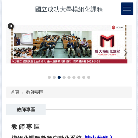
跳
國立成功大學模組化課程
到
主
要
內
容
區
首頁
教師專區
教師專區
教 師 專 區