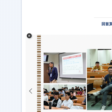
跳
到
主
要
回首
內
容
區