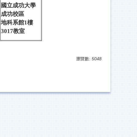
國立成功大學
成功校區
地科系館1樓
3017教室
瀏覽數:
5048