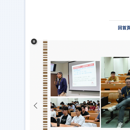
跳
到
主
要
回首
內
容
區